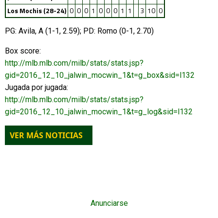
Los Mochis (28-24)
0
0
0
1
0
0
0
1
1
3
10
0
PG: Avila, A (1-1, 2.59); PD: Romo (0-1, 2.70)
Box score:
http://mlb.mlb.com/milb/stats/stats.jsp?
gid=2016_12_10_jalwin_mocwin_1&t=g_box&sid=l132
Jugada por jugada:
http://mlb.mlb.com/milb/stats/stats.jsp?
gid=2016_12_10_jalwin_mocwin_1&t=g_log&sid=l132
VER MÁS NOTICIAS
Anunciarse