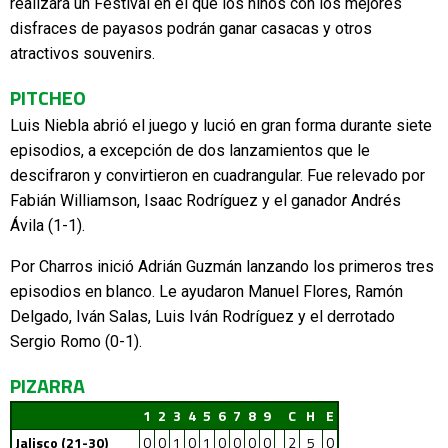
realizará un Festival en el que los niños con los mejores
disfraces de payasos podrán ganar casacas y otros
atractivos souvenirs.
PITCHEO
Luis Niebla abrió el juego y lució en gran forma durante siete
episodios, a excepción de dos lanzamientos que le
descifraron y convirtieron en cuadrangular. Fue relevado por
Fabián Williamson, Isaac Rodríguez y el ganador Andrés
Ávila (1-1).
Por Charros inició Adrián Guzmán lanzando los primeros tres
episodios en blanco. Le ayudaron Manuel Flores, Ramón
Delgado, Iván Salas, Luis Iván Rodríguez y el derrotado
Sergio Romo (0-1).
PIZARRA
1
2
3
4
5
6
7
8
9
C
H
E
Jalisco (21-30)
0
0
1
0
1
0
0
0
0
2
5
0