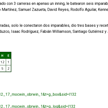
ado con 3 carreras en apenas un inning, le batearon seis imparab
 Martínez, Samuel Zazueta, David Reyes, Rodolfo Aguilar, Kenn
radas, solo le conectaron dos imparables, dio tres bases y rece
uzco, Isaac Rodríguez, Fabián Williamson, Santiago Gutiérrez y
H
E
12
1
5
2
16_12_17_mocwin_obrwin_1&t=g_box&sid=l132
16_12_17_mocwin_obrwin_1&t=g_log&sid=l132