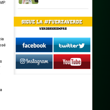
LMP.
SIGUE LA #FUERZAVERDE
VERDESXSIEMPRE
cia
José
es
r
ó
la