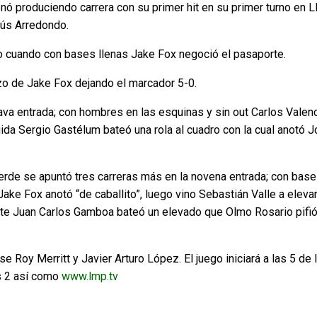
nó produciendo carrera con su primer hit en su primer turno en 
sús Arredondo.
do cuando con bases llenas Jake Fox negoció el pasaporte.
zo de Jake Fox dejando el marcador 5-0.
ava entrada; con hombres en las esquinas y sin out Carlos Valen
a Sergio Gastélum bateó una rola al cuadro con la cual anotó 
erde se apuntó tres carreras más en la novena entrada; con bas
ke Fox anotó “de caballito”, luego vino Sebastián Valle a eleva
ente Juan Carlos Gamboa bateó un elevado que Olmo Rosario pifi
se Roy Merritt y Javier Arturo López. El juego iniciará a las 5 de 
s 2 así como
www.lmp.tv