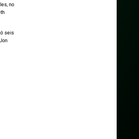
les, no
eth
tó seis
 Jon