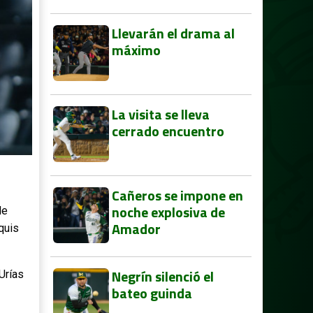
Llevarán el drama al
máximo
La visita se lleva
cerrado encuentro
Cañeros se impone en
noche explosiva de
de
Amador
quis
Negrín silenció el
Urías
bateo guinda