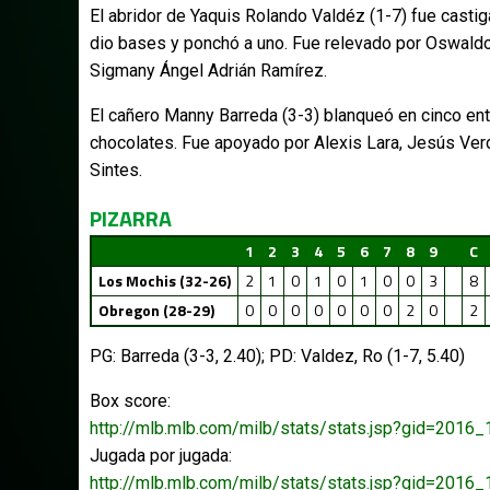
El abridor de Yaquis Rolando Valdéz (1-7) fue castig
dio bases y ponchó a uno. Fue relevado por Oswaldo
Sigmany Ángel Adrián Ramírez.
El cañero Manny Barreda (3-3) blanqueó en cinco ent
chocolates. Fue apoyado por Alexis Lara, Jesús Verd
Sintes.
PIZARRA
1
2
3
4
5
6
7
8
9
C
Los Mochis (32-26)
2
1
0
1
0
1
0
0
3
8
Obregon (28-29)
0
0
0
0
0
0
0
2
0
2
PG: Barreda (3-3, 2.40); PD: Valdez, Ro (1-7, 5.40)
Box score:
http://mlb.mlb.com/milb/stats/stats.jsp?gid=20
Jugada por jugada:
http://mlb.mlb.com/milb/stats/stats.jsp?gid=20