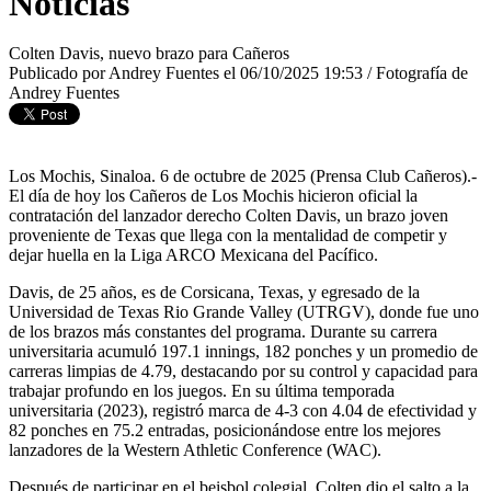
Noticias
Colten Davis, nuevo brazo para Cañeros
Publicado por Andrey Fuentes el 06/10/2025 19:53 / Fotografía de
Andrey Fuentes
Los Mochis, Sinaloa. 6 de octubre de 2025 (Prensa Club Cañeros).-
El día de hoy los Cañeros de Los Mochis hicieron oficial la
contratación del lanzador derecho Colten Davis, un brazo joven
proveniente de Texas que llega con la mentalidad de competir y
dejar huella en la Liga ARCO Mexicana del Pacífico.
Davis, de 25 años, es de Corsicana, Texas, y egresado de la
Universidad de Texas Rio Grande Valley (UTRGV), donde fue uno
de los brazos más constantes del programa. Durante su carrera
universitaria acumuló 197.1 innings, 182 ponches y un promedio de
carreras limpias de 4.79, destacando por su control y capacidad para
trabajar profundo en los juegos. En su última temporada
universitaria (2023), registró marca de 4-3 con 4.04 de efectividad y
82 ponches en 75.2 entradas, posicionándose entre los mejores
lanzadores de la Western Athletic Conference (WAC).
Después de participar en el beisbol colegial, Colten dio el salto a la