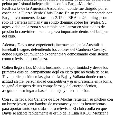
pelota profesional independiente con los Fargo-Moorhead
RedHawks de la American Association, donde fue dirigido por el
coach de la Fuerza Verde Chris Coste. En su primera temporada con
Fargo tuvo números destacados: 2.15 de ERA en 46 innings, con
solo 11 carreras limpias y un sólido dominio sobre los rivales. Su
agresividad en la zona y su temple para lanzar en situaciones de
presión lo convirtieron en una pieza importante dentro del bullpen
del club.
Además, Davis tuvo experiencia internacional en la Australian
Baseball League, defendiendo los colores del Canberra Cavalry,
donde siguió acumulando experiencia y demostrando consistencia
como relevista de confianza.
Colten llegó a Los Mochis buscando una oportunidad y desde los
primeros días del campamento dejó en claro que no venía de paso.
Tuvo participación en las giras de la Baja y Vallarta donde con su
actitud alegre, personalidad competitiva y gran presencia en la loma,
se ganó el respeto de sus compañeros y del cuerpo técnico,
asegurando su lugar a base de trabajo y determinación.
Con su llegada, los Cañeros de Los Mochis refuerzan su pitcheo con
un brazo joven, con hambre de mostrarse y con las herramientas
para aportar tanto como abridor o relevista. El club confía en que
Davis se adapte rápidamente al estilo de la Liga ARCO Mexicana